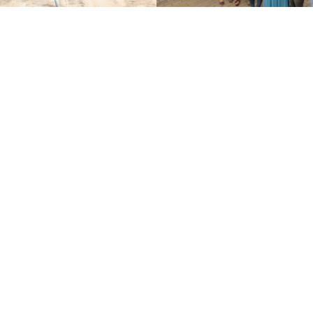
Good Company...
-LIXIN HUMAN RESOURCES CO.LTD, TAIWA