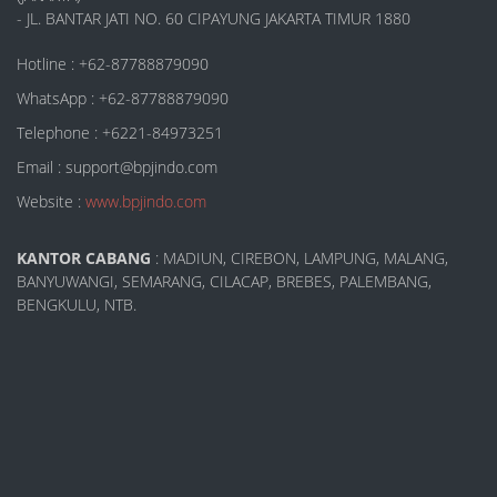
- JL. BANTAR JATI NO. 60 CIPAYUNG JAKARTA TIMUR 1880
Hotline : +62-87788879090
WhatsApp : +62-87788879090
Telephone : +6221-84973251
Email : support@bpjindo.com
Website :
www.bpjindo.com
KANTOR CABANG
: MADIUN, CIREBON, LAMPUNG, MALANG,
BANYUWANGI, SEMARANG, CILACAP, BREBES, PALEMBANG,
BENGKULU, NTB.