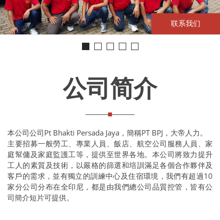
联系我们
完整内容
完整内容
完整内容
阅读更多
公司简介
本公司公司Pt Bhakti Persada Jaya，簡稱PT BPJ，大帝人力。
主要招募一般勞工、專業人員、飯店、航空公司服務人員、家
庭幫傭及家庭監護工等，提供至世界各地。本公司將致力提升
工人的素質及技術，以嚴格的篩選和培訓滿足各個合作夥伴及
客戶的需求，並有獨立的訓練中心及住宿環境，我們有超過10
家分公司分布在全印尼，都是由我們總公司品質控管，皆有公
司簡介短片可提供。