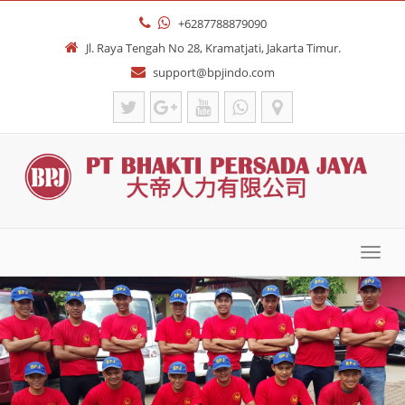
+6287788879090
Jl. Raya Tengah No 28, Kramatjati, Jakarta Timur.
support@bpjindo.com
Toggl
navig