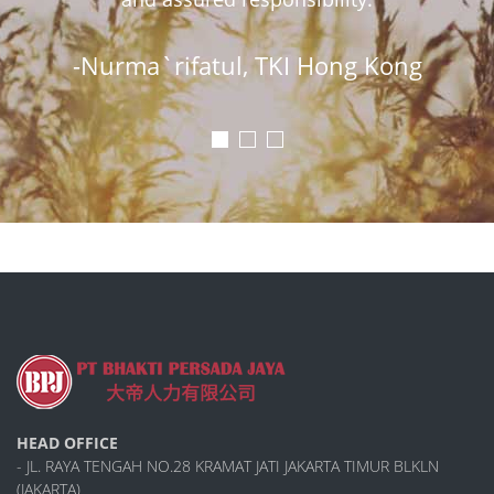
-Nurma`rifatul, TKI Hong Kong
HEAD OFFICE
- JL. RAYA TENGAH NO.28 KRAMAT JATI JAKARTA TIMUR BLKLN
(JAKARTA)